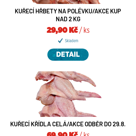
KUŘECÍ HŘBETY NA POLÉVKU/AKCE KUP
NAD 2 KG
29,90 Kč
/ ks
Skladem
DETAIL
KUŘECÍ KŘÍDLA CELÁ/AKCE ODBĚR DO 29.8.
69,90 Kč
/ ks