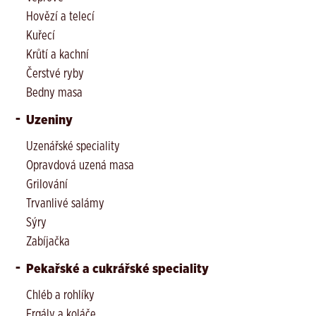
Hovězí a telecí
Kuřecí
Krůtí a kachní
Čerstvé ryby
Bedny masa
Uzeniny
Uzenářské speciality
Opravdová uzená masa
Grilování
Trvanlivé salámy
Sýry
Zabíjačka
Pekařské a cukrářské speciality
Chléb a rohlíky
Frgály a koláče