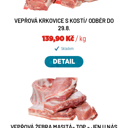
VEPŘOVÁ KRKOVICE S KOSTÍ/ ODBĚR DO
29.8.
139,90 Kč
/ kg
Skladem
DETAIL
VEPŘOVÁ ŽEBRA MASITÁ- TOP - JEN U NÁS