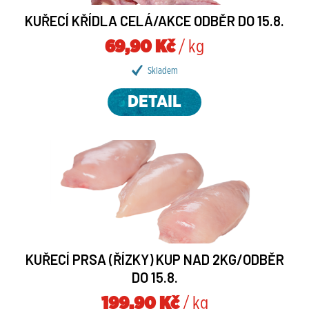
KUŘECÍ KŘÍDLA CELÁ/AKCE ODBĚR DO 15.8.
69,90 Kč
/ kg
Skladem
DETAIL
KUŘECÍ PRSA (ŘÍZKY) KUP NAD 2KG/ODBĚR
DO 15.8.
199,90 Kč
/ kg