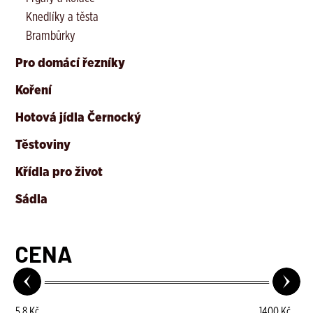
Knedlíky a těsta
Brambůrky
Pro domácí řezníky
Koření
Hotová jídla Černocký
Těstoviny
Křídla pro život
Sádla
CENA
5.8
Kč
1400
Kč