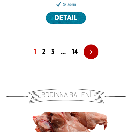
Skladem
DETAIL
1
2
3
…
14
RODINNÁ BALENÍ