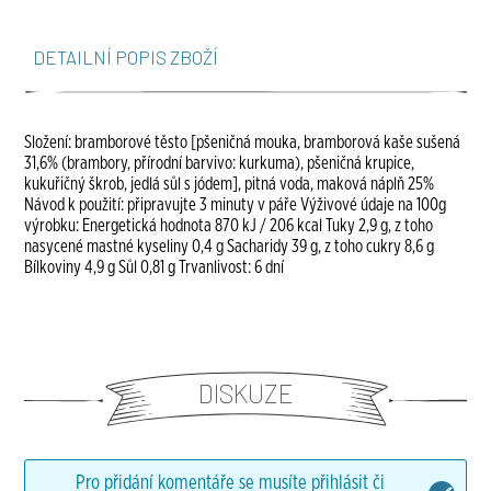
DETAILNÍ POPIS ZBOŽÍ
Složení: bramborové těsto [pšeničná mouka, bramborová kaše sušená
31,6% (brambory, přírodní barvivo: kurkuma), pšeničná krupice,
kukuřičný škrob, jedlá sůl s jódem], pitná voda, maková náplň 25%
Návod k použití: připravujte 3 minuty v páře Výživové údaje na 100g
výrobku: Energetická hodnota 870 kJ / 206 kcal Tuky 2,9 g, z toho
nasycené mastné kyseliny 0,4 g Sacharidy 39 g, z toho cukry 8,6 g
Bílkoviny 4,9 g Sůl 0,81 g Trvanlivost: 6 dní
DISKUZE
Pro přidání komentáře se musíte přihlásit či