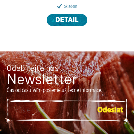
Skladem
DETAIL
Odebírejte náš
Newsletter
Čas od času Vám pošleme užitečné informace.