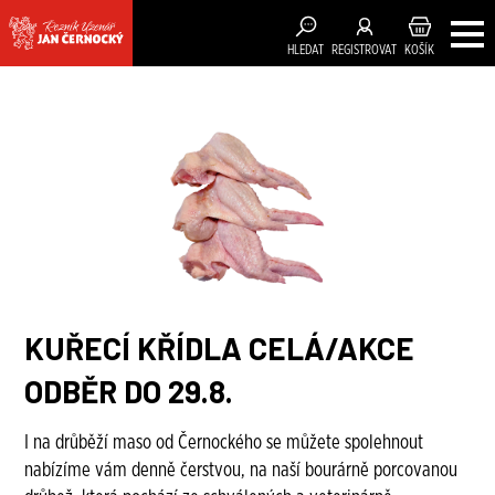
HLEDAT
REGISTROVAT
KOŠÍK
KUŘECÍ KŘÍDLA CELÁ/AKCE
ODBĚR DO 29.8.
I na drůběží maso od Černockého se můžete spolehnout
nabízíme vám denně čerstvou, na naší bourárně porcovanou