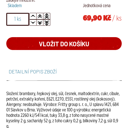
Zadejte množství.
Skladem
Jednotková cena
69,90 Kč
/ ks
DETAILNÍ POPIS ZBOŽÍ
Složení: brambory, řepkový olej, sůl, česnek, maltodextrin, cukr, cibule,
petržel, extrakty koření, E621, E270, E551, rostlinný olej (kokosový).
Alergeny: neobsahuje. Výrobce: Fritty group s. r. o., U splavu 1421, 684
01 Slavkov u Brna. Výživové údaje ve 100 g výrobku: energetická
hodnota 2260 kJ/541 kcal, tuky 33,8 g, z toho nasycené mastné
kyseliny 2 g, sacharidy 52 g, z toho cukry 0,2 g, bílkoviny 7,2 g, sůl 0,9
g.