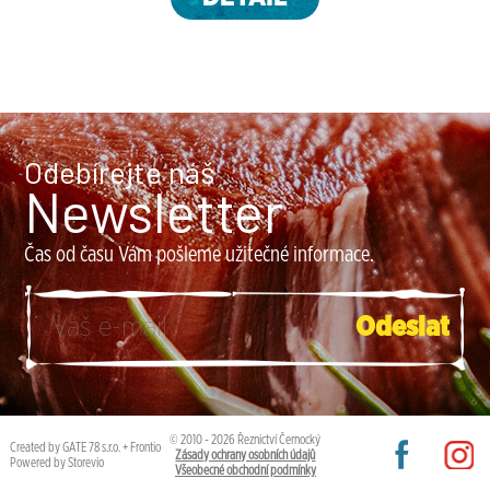
Odebírejte náš
Newsletter
Čas od času Vám pošleme užitečné informace.
© 2010 - 2026 Řeznictví Černocký
Created by
GATE 78 s.r.o.
+
Frontio
Zásady ochrany osobních údajů
Powered by
Storevio
Všeobecné obchodní podmínky