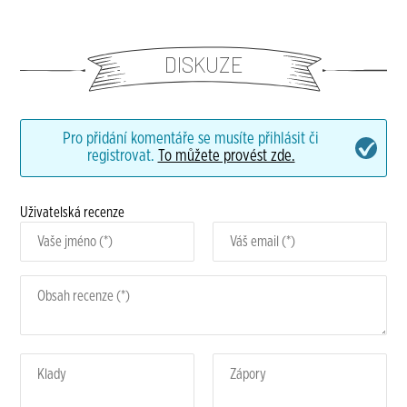
DISKUZE
Pro přidání komentáře se musíte přihlásit či
registrovat.
To můžete provést zde.
Uživatelská recenze