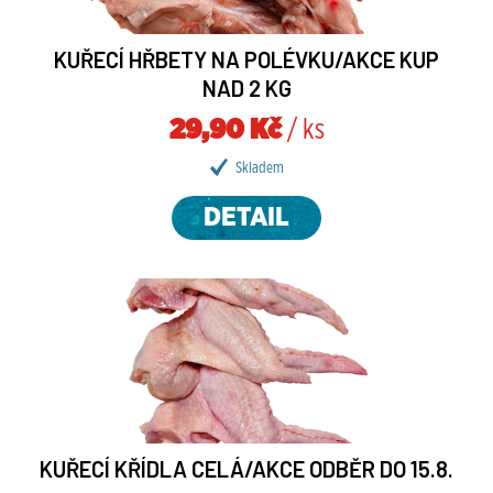
KUŘECÍ HŘBETY NA POLÉVKU/AKCE KUP
NAD 2 KG
29,90 Kč
/ ks
Skladem
DETAIL
KUŘECÍ KŘÍDLA CELÁ/AKCE ODBĚR DO 15.8.