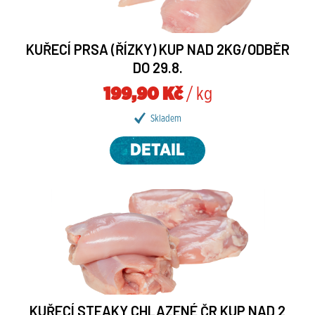
KUŘECÍ PRSA (ŘÍZKY) KUP NAD 2KG/ODBĚR
DO 29.8.
199,90 Kč
/ kg
Skladem
DETAIL
KUŘECÍ STEAKY CHLAZENÉ ČR KUP NAD 2