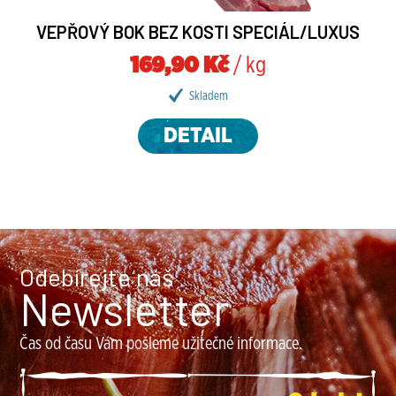
VEPŘOVÝ BOK BEZ KOSTI SPECIÁL/LUXUS
169,90 Kč
/ kg
Skladem
DETAIL
Odebírejte náš
Newsletter
Čas od času Vám pošleme užitečné informace.