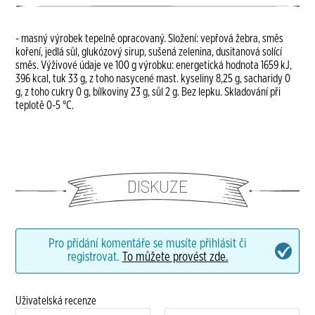
- masný výrobek tepelně opracovaný. Složení: vepřová žebra, směs
koření, jedlá sůl, glukózový sirup, sušená zelenina, dusitanová solící
směs. Výživové údaje ve 100 g výrobku: energetická hodnota 1659 kJ,
396 kcal, tuk 33 g, z toho nasycené mast. kyseliny 8,25 g, sacharidy 0
g, z toho cukry 0 g, bílkoviny 23 g, sůl 2 g. Bez lepku. Skladování při
teplotě 0-5 °C.
DISKUZE
Pro přidání komentáře se musíte přihlásit či
registrovat.
To můžete provést zde.
Uživatelská recenze