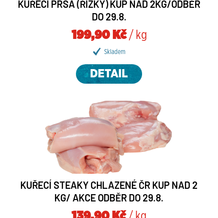
KUŘECÍ PRSA (ŘÍZKY) KUP NAD 2KG/ODBĚR
DO 29.8.
199,90 Kč
/ kg
Skladem
DETAIL
KUŘECÍ STEAKY CHLAZENÉ ČR KUP NAD 2
KG/ AKCE ODBĚR DO 29.8.
139,90 Kč
/ kg