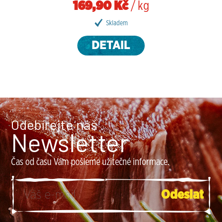
169,90 Kč
/ kg
Skladem
DETAIL
Odebírejte náš
Newsletter
Čas od času Vám pošleme užitečné informace.