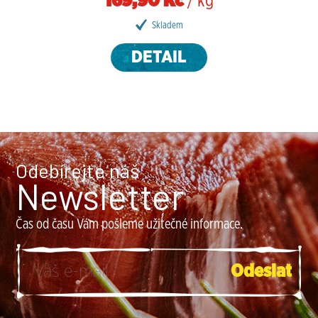
169,90 Kč
/ kg
Skladem
DETAIL
Odebírejte náš
Newsletter
Čas od času Vám pošleme užitečné informace.