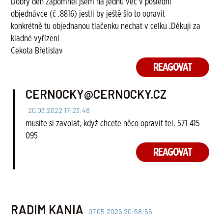
Dobrý den zapomněl jsem na jednu věc v poslední
objednávce (č .8816) jestli by ještě šlo to opravit
konkrétně tu objednanou tlačenku nechat v celku .Děkuji za
kladné vyřízení
Cekota Břetislav
REAGOVAT
CERNOCKY@CERNOCKY.CZ
20.03.2022 17:23:48
musíte si zavolat, když chcete něco opravit tel. 571 415
095
REAGOVAT
RADIM KANIA
07.05.2025 20:58:55