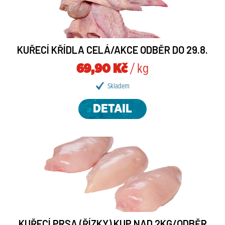
KUŘECÍ KŘÍDLA CELÁ/AKCE ODBĚR DO 29.8.
69,90 Kč
/ kg
Skladem
DETAIL
KUŘECÍ PRSA (ŘÍZKY) KUP NAD 2KG/ODBĚR