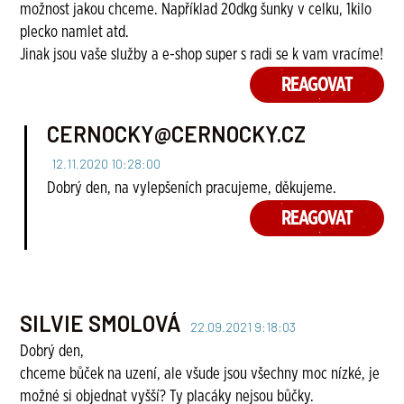
možnost jakou chceme. Například 20dkg šunky v celku, 1kilo
plecko namlet atd.
Jinak jsou vaše služby a e-shop super s radi se k vam vracíme!
REAGOVAT
CERNOCKY@CERNOCKY.CZ
12.11.2020 10:28:00
Dobrý den, na vylepšeních pracujeme, děkujeme.
REAGOVAT
SILVIE SMOLOVÁ
22.09.2021 9:18:03
Dobrý den,
chceme bůček na uzení, ale všude jsou všechny moc nízké, je
možné si objednat vyšší? Ty placáky nejsou bůčky.