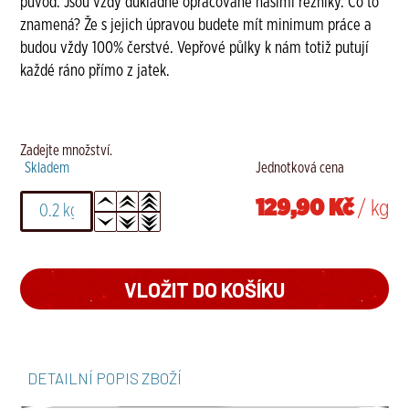
původ. Jsou vždy důkladně opracované našimi řezníky. Co to
znamená? Že s jejich úpravou budete mít minimum práce a
budou vždy 100% čerstvé. Vepřové půlky k nám totiž putují
každé ráno přímo z jatek.
Zadejte množství.
Skladem
Jednotková cena
129,90 Kč
/ kg
DETAILNÍ POPIS ZBOŽÍ