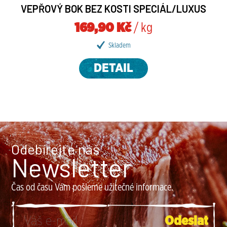
VEPŘOVÝ BOK BEZ KOSTI SPECIÁL/LUXUS
169,90 Kč
/ kg
Skladem
DETAIL
Odebírejte náš
Newsletter
Čas od času Vám pošleme užitečné informace.