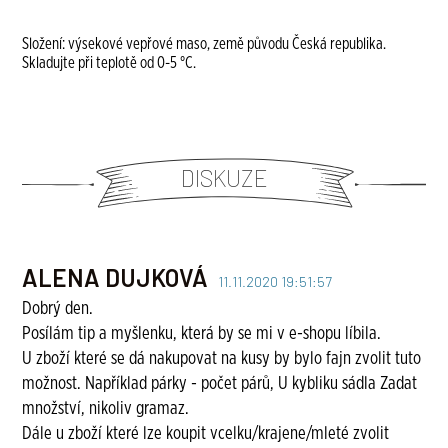
Složení: výsekové vepřové maso, země původu Česká republika.
Skladujte při teplotě od 0-5 °C.
DISKUZE
ALENA DUJKOVÁ
11.11.2020 19:51:57
Dobrý den.
Posílám tip a myšlenku, která by se mi v e-shopu líbila.
U zboží které se dá nakupovat na kusy by bylo fajn zvolit tuto
možnost. Například párky - počet párů, U kybliku sádla Zadat
množství, nikoliv gramaz.
Dále u zboží které lze koupit vcelku/krajene/mleté zvolit