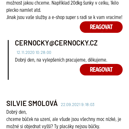
možnost jakou chceme. Například 20dkg šunky v celku, 1kilo
plecko namlet atd.
Jinak jsou vaše služby a e-shop super s radi se k vam vracíme!
REAGOVAT
CERNOCKY@CERNOCKY.CZ
12.11.2020 10:28:00
Dobrý den, na vylepšeních pracujeme, děkujeme.
REAGOVAT
SILVIE SMOLOVÁ
22.09.2021 9:18:03
Dobrý den,
chceme bůček na uzení, ale všude jsou všechny moc nízké, je
možné si objednat vyšší? Ty placáky nejsou bůčky.