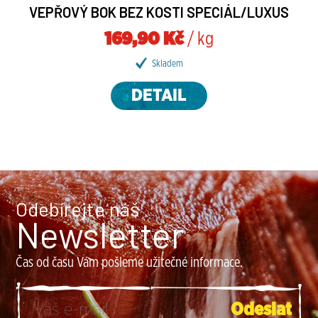
VEPŘOVÝ BOK BEZ KOSTI SPECIÁL/LUXUS
169,90 Kč
/ kg
Skladem
DETAIL
Odebírejte náš
Newsletter
Čas od času Vám pošleme užitečné informace.