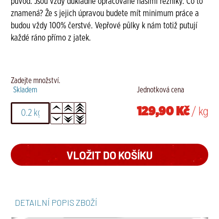
původ. Jsou vždy důkladně opracované našimi řezníky. Co to
znamená? Že s jejich úpravou budete mít minimum práce a
budou vždy 100% čerstvé. Vepřové půlky k nám totiž putují
každé ráno přímo z jatek.
Zadejte množství.
Skladem
Jednotková cena
129,90 Kč
/ kg
DETAILNÍ POPIS ZBOŽÍ