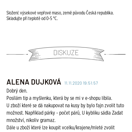
Složení: výsekové vepřové maso, země původu Česká republika.
Skladujte při teplotě od 0-5 °C.
DISKUZE
ALENA DUJKOVÁ
11.11.2020 19:51:57
Dobrý den.
Posílám tip a myšlenku, která by se mi v e-shopu líbila.
U zboží které se dá nakupovat na kusy by bylo fajn zvolit tuto
možnost. Například párky - počet párů, U kybliku sádla Zadat
množství, nikoliv gramaz.
Dále u zboží které lze koupit vcelku/krajene/mleté zvolit