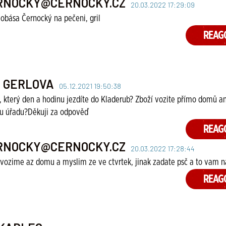
RNOCKY@CERNOCKY.CZ
20.03.2022 17:29:09
lobása Černocký na pečeni, gril
REAG
A GERLOVA
05.12.2021 19:50:38
 který den a hodinu jezdíte do Kladerub? Zboží vozite přímo domů a
u úřadu?Děkuji za odpověď
REAG
RNOCKY@CERNOCKY.CZ
20.03.2022 17:28:44
 vozime az domu a myslim ze ve ctvrtek, jinak zadate psč a to vam n
REAG