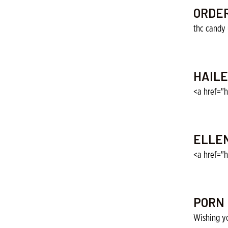
ORDER
thc candy 
HAILE
<a href="h
ELLEN
<a href="h
PORN 
Wishing y