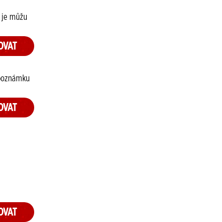
e je můžu
OVAT
 poznámku
OVAT
OVAT