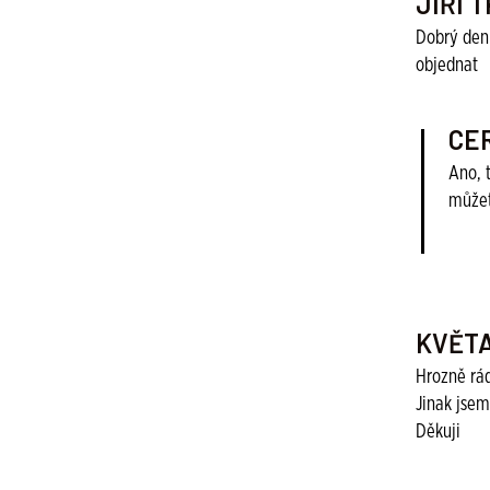
JIŘÍ 
Dobrý den 
objednat
CE
Ano, 
můžet
KVĚT
Hrozně rád
Jinak jsem
Děkuji