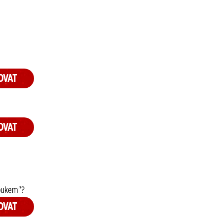
OVAT
OVAT
 bukem"?
OVAT