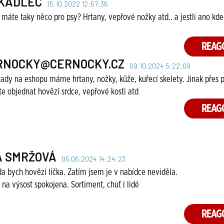
TKADLEC
15.10.2022 12:57:36
máte taky něco pro psy? Hrtany, vepřové nožky atd.. a jestli ano kd
REAG
RNOCKY@CERNOCKY.CZ
09.10.2024 5:22:09
tady na eshopu máme hrtany, nožky, kůže, kuřecí skelety. Jinak přes
e objednat hovězí srdce, vepřové kosti atd
REAG
A SMRŽOVÁ
05.06.2024 14:24:23
a bych hovězí líčka. Zatím jsem je v nabídce neviděla.
 na výsost spokojena. Sortiment, chuť i lidé
REAG