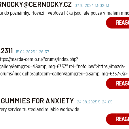
RNOCKY@CERNOCKY.CZ
07.10.2024 13:02:13
te do poznámky. Hovězí i vepřová líčka jsou, ale pouze v malém mno
REAG
2311
15.04.2025 1:26:37
https://mazda-demio.ru/forums/index.php?
allery&amp;req=si&amp;img=6337" rel="nofollow">https://mazda-
forums/index.php?autocom=gallery&amp;req=si&amp;img=6337</a>
REAG
 GUMMIES FOR ANXIETY
24.08.2025 5:24:05
ery service trusted and reliable worldwide
REAG