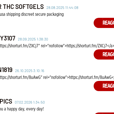
 THC SOFTGELS
28.08.2025 11:44:08
usa shipping discreet secure packaging
REAG
Y3107
28.09.2025 1:38:30
ttps://shorturl.fm/ZXCj7" rel="nofollow">https://shorturl.fm/ZXCj7</a
REAG
1819
26.10.2025 3:10:16
ttps://shorturl.fm/8uAwG" rel="nofollow">https://shorturl.fm/8uAwG<
REAG
PICS
07.02.2026 1:34:50
ou a happy day, every day!