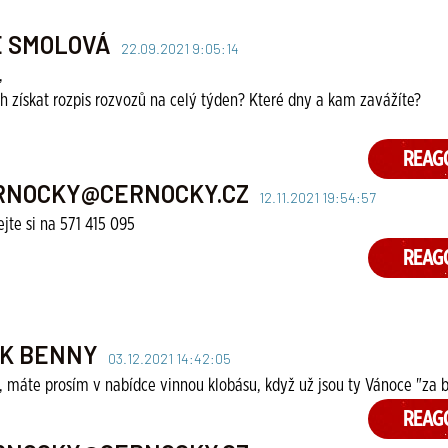
E SMOLOVÁ
22.09.2021 9:05:14
,
 získat rozpis rozvozů na celý týden? Které dny a kam zavážíte?
REAG
RNOCKY@CERNOCKY.CZ
12.11.2021 19:54:57
jte si na 571 415 095
REAG
IK BENNY
03.12.2021 14:42:05
 máte prosím v nabídce vinnou klobásu, když už jsou ty Vánoce "za
REAG