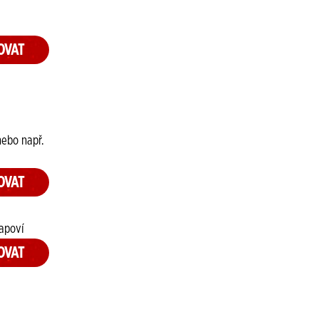
OVAT
nebo např.
OVAT
apoví
OVAT