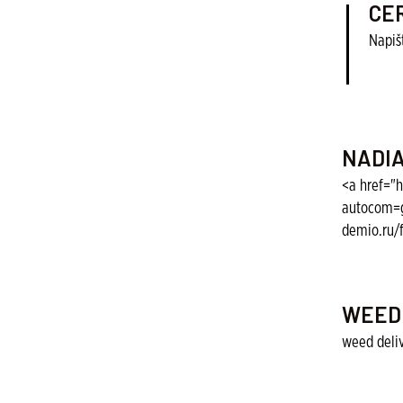
CE
Napiš
NADIA
<a href="
autocom=g
demio.ru/
WEED
weed deliv