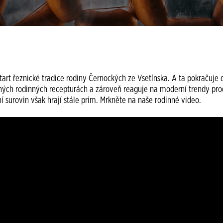
tart řeznické tradice rodiny Černockých ze Vsetínska. A ta pokračuje 
ných rodinných recepturách a zároveň reaguje na moderní trendy prod
í surovin však hrají stále prim. Mrkněte na naše rodinné video.