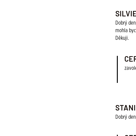
SILVI
Dobrý den
mohla bych
Děkuji.
CE
zavole
STAN
Dobrý den,