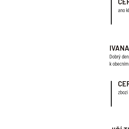
CE
ano k
IVAN
Dobrý den,
k obecním
CE
zbozi