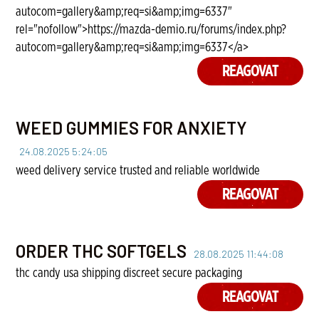
autocom=gallery&amp;req=si&amp;img=6337"
rel="nofollow">https://mazda-demio.ru/forums/index.php?
autocom=gallery&amp;req=si&amp;img=6337</a>
REAGOVAT
WEED GUMMIES FOR ANXIETY
24.08.2025 5:24:05
weed delivery service trusted and reliable worldwide
REAGOVAT
ORDER THC SOFTGELS
28.08.2025 11:44:08
thc candy usa shipping discreet secure packaging
REAGOVAT