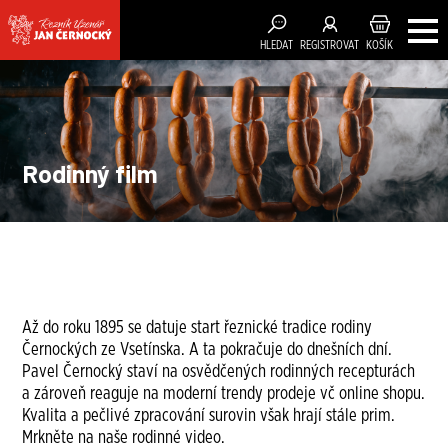
HLEDAT
REGISTROVAT
KOŠÍK
Rodinný film
Až do roku 1895 se datuje start řeznické tradice rodiny
Černockých ze Vsetínska. A ta pokračuje do dnešních dní.
Pavel Černocký staví na osvědčených rodinných recepturách
a zároveň reaguje na moderní trendy prodeje vč online shopu.
Kvalita a pečlivé zpracování surovin však hrají stále prim.
Mrkněte na naše rodinné video.