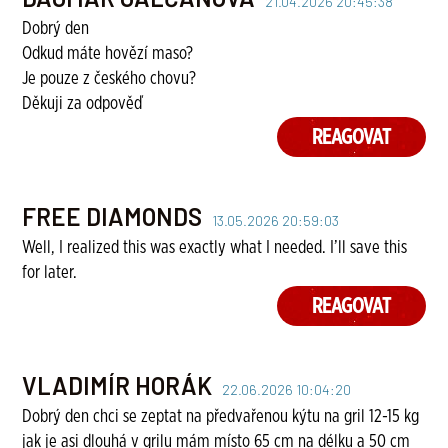
21.04.2026 20:45:38
Dobrý den
Odkud máte hovězí maso?
Je pouze z českého chovu?
Děkuji za odpověď
REAGOVAT
FREE DIAMONDS
13.05.2026 20:59:03
Well, I realized this was exactly what I needed. I’ll save this
for later.
REAGOVAT
VLADIMÍR HORÁK
22.06.2026 10:04:20
Dobrý den chci se zeptat na předvařenou kýtu na gril 12-15 kg
jak je asi dlouhá v grilu mám místo 65 cm na délku a 50 cm