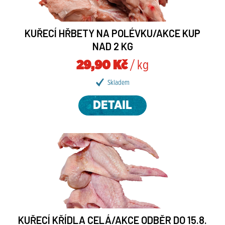
KUŘECÍ HŘBETY NA POLÉVKU/AKCE KUP
NAD 2 KG
29,90 Kč
/ kg
Skladem
DETAIL
KUŘECÍ KŘÍDLA CELÁ/AKCE ODBĚR DO 15.8.