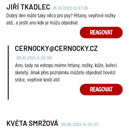
JIŘÍ TKADLEC
15.10.2022 12:57:36
Dobrý den máte taky něco pro psy? Hrtany, vepřové nožky
atd.. a jestli ano kde je můžu objednat
REAGOVAT
CERNOCKY@CERNOCKY.CZ
09.10.2024 5:22:09
Ano, tady na eshopu máme hrtany, nožky, kůže, kuřecí
skelety. Jinak přes poznámku můžete objednat hovězí
srdce, vepřové kosti atd
REAGOVAT
KVĚTA SMRŽOVÁ
05.06.2024 14:24:23